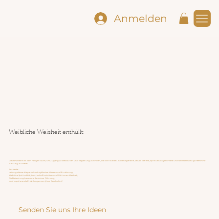
Anmelden
Weibliche Weisheit enthüllt:
Diese Plattform ist dein heiliger Raum, um Zugang zu Ressourcen und Begleitung zu finden, die dich stärken, in deine geheilte, sexuell befreite, spirituell ausgerichtete und selbstermächtigte feminine
Führung zu treten.
Entdecke...
Heilung deines Körpers durch zyklisches Wissen und Ernährung,
Weibliche Spiritualität, tantrische Einsichten und Göttinnen-Weisheit,
Die Bedeutung bewusster femininer Führung,
Und inspirierende Erzählungen von „Ihrer Geschichte“.
Senden Sie uns Ihre Ideen