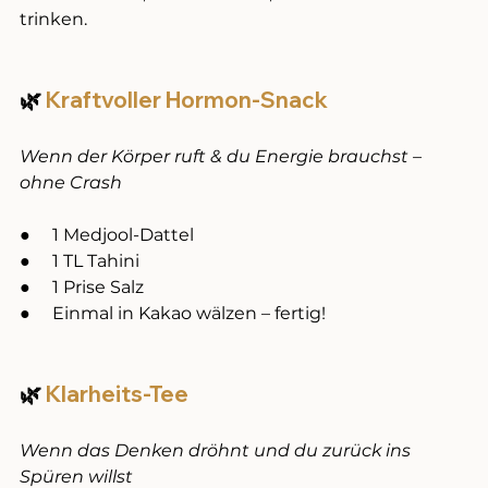
trinken.
🌿 
Kraftvoller Hormon-Snack
Wenn der Körper ruft & du Energie brauchst – 
ohne Crash
●     1 Medjool-Dattel
●     1 TL Tahini
●     1 Prise Salz
●     Einmal in Kakao wälzen – fertig!
🌿 
Klarheits-Tee
Wenn das Denken dröhnt und du zurück ins 
Spüren willst