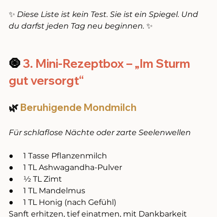
✨ 
Diese Liste ist kein Test. Sie ist ein Spiegel. Und 
du darfst jeden Tag neu beginnen.
 ✨
🧿 
3. Mini-Rezeptbox – „Im Sturm 
gut versorgt“
🌿
 Beruhigende Mondmilch
Für schlaflose Nächte oder zarte Seelenwellen
●     1 Tasse Pflanzenmilch
●     1 TL Ashwagandha-Pulver
●     ½ TL Zimt
●     1 TL Mandelmus
●     1 TL Honig (nach Gefühl)
Sanft erhitzen, tief einatmen, mit Dankbarkeit 