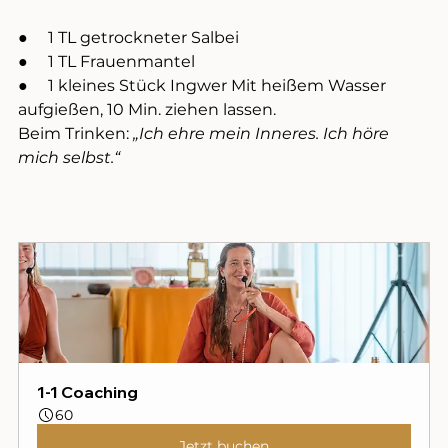
●     1 TL getrockneter Salbei
●     1 TL Frauenmantel
●     1 kleines Stück Ingwer Mit heißem Wasser 
aufgießen, 10 Min. ziehen lassen. 
Beim Trinken: 
„Ich ehre mein Inneres. Ich höre 
mich selbst.“
1-1 Coaching
60
Jetzt buchen